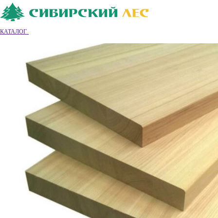
Ваш город
Владимир
Владимир
КАТАЛОГ
8 (4922) 55-26-68
Обратный звонок
|
|
Вход
|
Регистрация
0
0
0
Обратный звонок
Каталог товаров