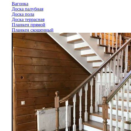
Вагонка
Доска палубная
Доска пола
Доска террасная
Планкен прямой
Планкен скошенный
Лиственница
Вагонка
Доска палубная
Доска пола