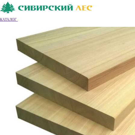
Ваш город
Владимир
Владимир
КАТАЛОГ
8 (4922) 55-26-68
Обратный звонок
|
|
Вход
|
Регистрация
0
0
0
Обратный звонок
Каталог товаров