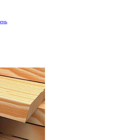
ень
сень