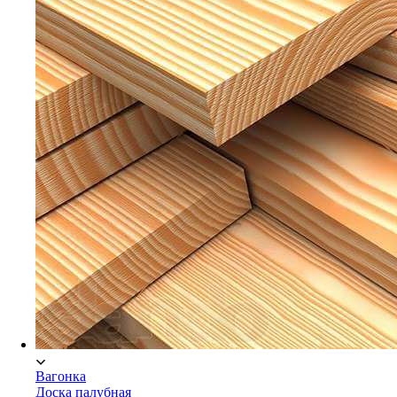
Брусок Сосна/Ель
Вагонка
Доска палубная