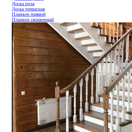
Доска пола
Доска террасная
Планкен прямой
Планкен скошенный
Вагонка
Доска палубная
Доска пола
Доска террасная
Планкен прямой
Планкен скошенный