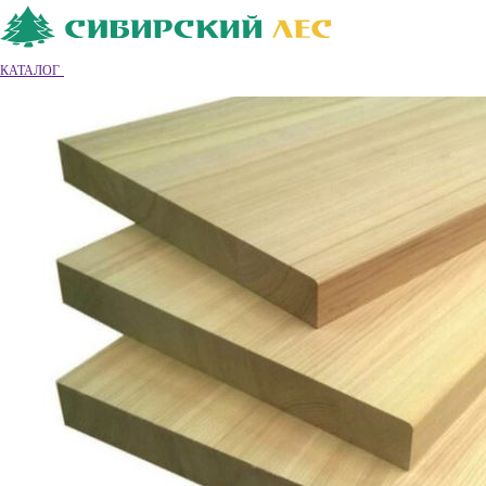
Ваш город
Владимир
Владимир
КАТАЛОГ
8 (4922) 55-26-68
Обратный звонок
|
|
Вход
|
Регистрация
0
0
0
Обратный звонок
Каталог товаров