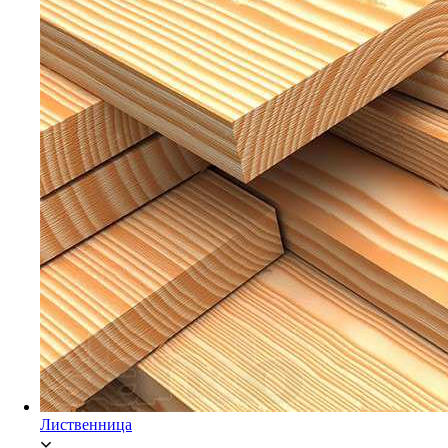
Мебельный щит Ясень
Брусок Сосна/Ель
Лиственница