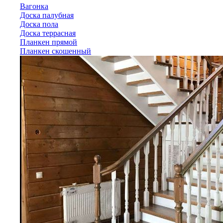
Вагонка
Доска палубная
Доска пола
Доска террасная
Планкен прямой
Планкен скошенный
Лиственница
Вагонка
Доска палубная
Доска пола