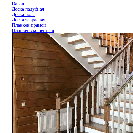
Вагонка
Доска палубная
Доска пола
Доска террасная
Планкен прямой
Планкен скошенный
Лиственница
Вагонка
Доска палубная
Доска пола