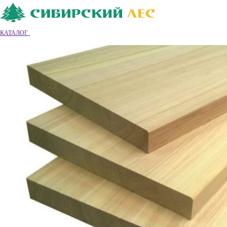
Ваш город
Владимир
Владимир
КАТАЛОГ
8 (4922) 55-26-68
Обратный звонок
|
|
Вход
|
Регистрация
0
0
0
Обратный звонок
Каталог товаров