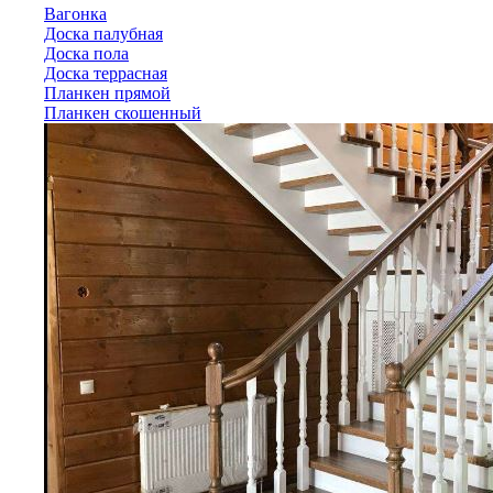
Вагонка
Доска палубная
Доска пола
Доска террасная
Планкен прямой
Планкен скошенный
Лиственница
Вагонка
Доска палубная
Доска пола