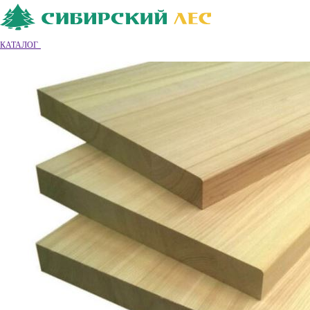
Ваш город
Владимир
Владимир
КАТАЛОГ
8 (4922) 55-26-68
Обратный звонок
|
|
Вход
|
Регистрация
0
0
0
Обратный звонок
Каталог товаров