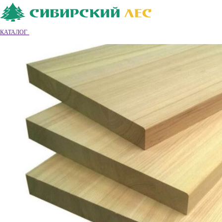
Ваш город
Владимир
Владимир
КАТАЛОГ
8 (4922) 55-26-68
Обратный звонок
|
|
Вход
|
Регистрация
0
0
0
Обратный звонок
Каталог товаров