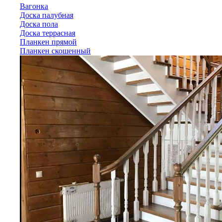
Вагонка
Доска палубная
Доска пола
Доска террасная
Планкен прямой
Планкен скошенный
Лиственница
Вагонка
Доска палубная
Доска пола