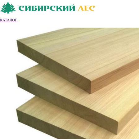
Ваш город
Владимир
Владимир
КАТАЛОГ
8 (4922) 55-26-68
Обратный звонок
|
|
Вход
|
Регистрация
0
0
0
Обратный звонок
Каталог товаров