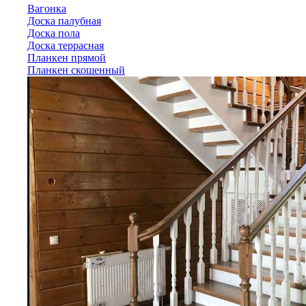
Вагонка
Доска палубная
Доска пола
Доска террасная
Планкен прямой
Планкен скошенный
Лиственница
Вагонка
Доска палубная
Доска пола