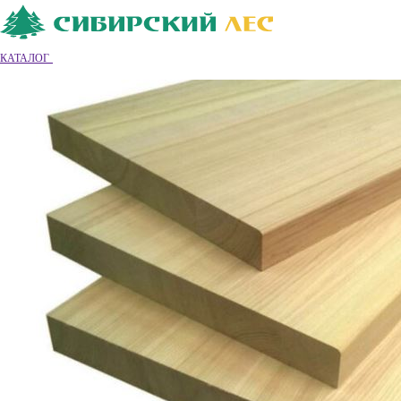
Ваш город
Владимир
Владимир
КАТАЛОГ
8 (4922) 55-26-68
Обратный звонок
|
|
Вход
|
Регистрация
0
0
0
Обратный звонок
Каталог товаров