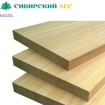
Ваш город
Владимир
Владимир
КАТАЛОГ
8 (4922) 55-26-68
Обратный звонок
|
|
Вход
|
Регистрация
0
0
0
Обратный звонок
Каталог товаров