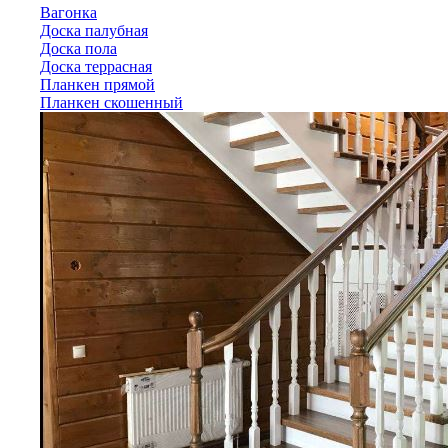
Вагонка
Доска палубная
Доска пола
Доска террасная
Планкен прямой
Планкен скошенный
Лиственница
Вагонка
Доска палубная
Доска пола