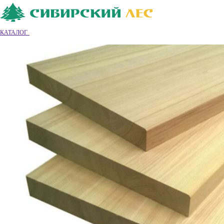
Ваш город
Владимир
Владимир
КАТАЛОГ
8 (4922) 55-26-68
Обратный звонок
|
|
Вход
|
Регистрация
0
0
0
Обратный звонок
Каталог товаров