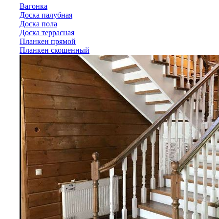
Вагонка
Доска палубная
Доска пола
Доска террасная
Планкен прямой
Планкен скошенный
Лиственница
Вагонка
Доска палубная
Доска пола